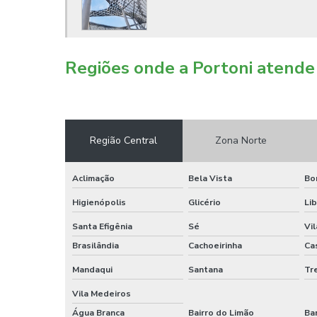
Regiões onde a Portoni atende 
Região Central
Zona Norte
Aclimação
Bela Vista
Bo
Higienópolis
Glicério
Li
Santa Efigênia
Sé
Vi
Brasilândia
Cachoeirinha
Ca
Mandaqui
Santana
Tr
Vila Medeiros
Água Branca
Bairro do Limão
Ba