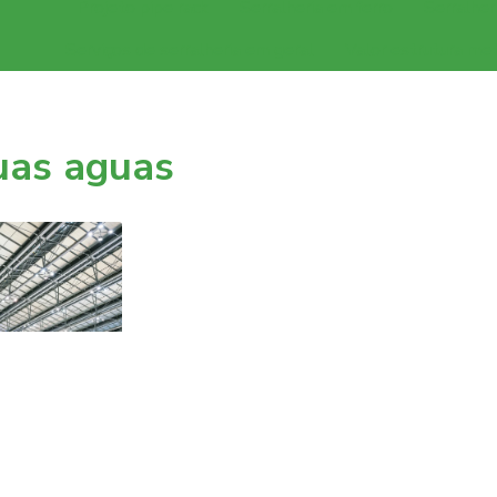
Projeto pipe rack
Serralheria em ferro
Serralher
Serviços de serralheria em geral
Valor estrutura met
uas aguas