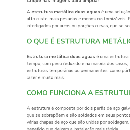
Clique nas imagens para ampliar
A
estrutura metálica duas aguas
é uma solução 
alto custo, mais pesadas e menos customizáveis. E
interligados por arcos ou porções curvas, que se
O QUE É ESTRUTURA METÁL
Estrutura metálica duas aguas
é uma estrutura f
tempo, com peso reduzido e na maioria dos casos,
estruturas temporárias ou permanentes, como pórtic
lazer e muito mais.
COMO FUNCIONA A ESTRUTU
A estrutura é composta por dois perfis de aço galv
que se sobrepõem e são soldados em seus pontos d
várias chapas de aço que são unidas por soldagem.
benefício que deixam a instalação mais rápida.