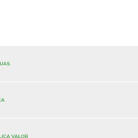
GUAS
CA
LICA VALOR