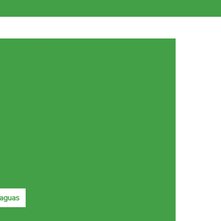
(14) 3263-5000
portoni@lpnet.com.br
Cobertura metálica para quadra poliesportiva
ortivas
Construção estrutura metálica
álica
Custo estrutura metalica residencial
metálica
Empresa de estrutura metálica
anino
Empresa de mezaninos metálicos
ca
Empresa de serralheria
rutura metálica
Estrutura metálica 1 água
rtura valor
Estrutura metálica custo
 aguas
Estrutura metálica em balanço
Estrutura metálica fabricação e montagem