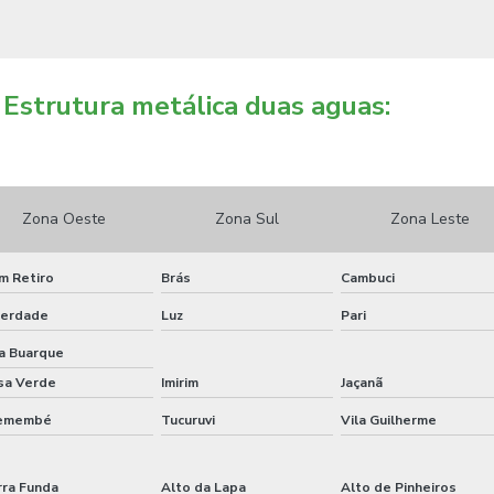
Estrutura metálica duas aguas:
Zona Oeste
Zona Sul
Zona Leste
m Retiro
Brás
Cambuci
berdade
Luz
Pari
la Buarque
sa Verde
Imirim
Jaçanã
emembé
Tucuruvi
Vila Guilherme
rra Funda
Alto da Lapa
Alto de Pinheiros