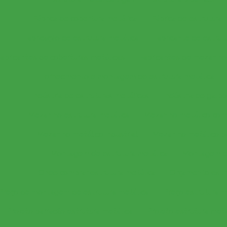
Fábrica de cobertura metálica
Fábrica de estrutura 
Fabricação de estrutura metálica
Fabricante de estrut
abricantes de coberturas metálicas
Fabricantes de mezanino
Fornecimento e montagem de estrutura metálica
Indústria de estruturas metálicas
Indústria de galp
Mezanino estrutura metálica
Mezanino metálico com 
Mezanino metálico industrial
Mezanino metálico pa
Montagem de estrutura metálica
Montagem de
Onde comprar estrutura metálica
Orçamento estr
Preço de montagem de estrutura metálica
Preço estrutura m
Projeto barracão estrutura metálica
Projeto estrutura meta