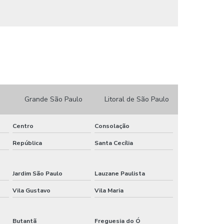
Estrutura metálica para estacionamento preço
Estrutura metálica para galpão industrial
Estrutura metálica para prédio
Estrutura metálica para reforço estrutural
Estrutura metalica para telhado de galpão
Grande São Paulo
Litoral de São Paulo
Estrutura metalica para telhado preço
Centro
Consolação
Estrutura metálica para viga
República
Santa Cecília
Estrutura metálica passarela
Estrutura metálica pilares e vigas
Jardim São Paulo
Lauzane Paulista
Vila Gustavo
Vila Maria
Estrutura metálica pipe rack
Estrutura metálica portões
Butantã
Freguesia do Ó