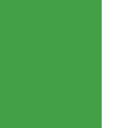
metálica
Fábrica de galpão metálico
uras metálicas
Fabricante de mezanino
s metálicos
Fornecedor de estrutura metálica
Galpão estrutura metálica preço m2
ões
Instalação de estrutura metálica
piso wall
Mezanino metalico galpao
ra escritório
Mezaninos metálicos
 estrutura metálica para telhado
utura metálica
Pipe rack industrial
etálica
Preço mão de obra estrutura metálica
lica valor
Projeto para quadra de esportes