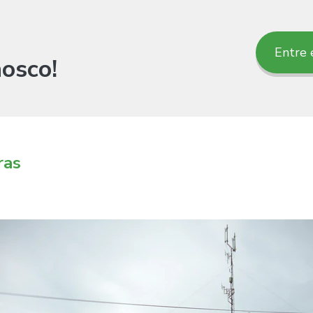
Entre 
osco!
ras