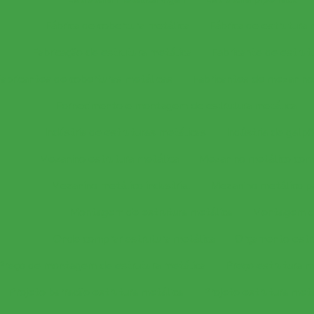
Fábrica de cobertura metálica
Fábrica de estrutura 
Fabricação de estrutura metálica
Fabricante de estrut
abricantes de coberturas metálicas
Fabricantes de mezanino
Fornecimento e montagem de estrutura metálica
Indústria de estruturas metálicas
Indústria de galp
Mezanino estrutura metálica
Mezanino metálico com 
Mezanino metálico industrial
Mezanino metálico pa
Montagem de estrutura metálica
Montagem de
Onde comprar estrutura metálica
Orçamento estr
Preço de montagem de estrutura metálica
Preço estrutura m
Projeto barracão estrutura metálica
Projeto estrutura meta