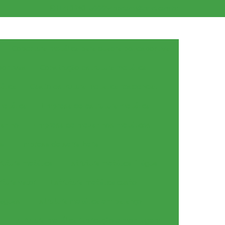
(14) 3263-5000
portoni@lpnet.com.br
Cobertura metálica para quadra poliesportiva
ortivas
Construção estrutura metálica
álica
Custo estrutura metalica residencial
metálica
Empresa de estrutura metálica
anino
Empresa de mezaninos metálicos
ca
Empresa de serralheria
rutura metálica
Estrutura metálica 1 água
rtura valor
Estrutura metálica custo
 aguas
Estrutura metálica em balanço
Estrutura metálica fabricação e montagem