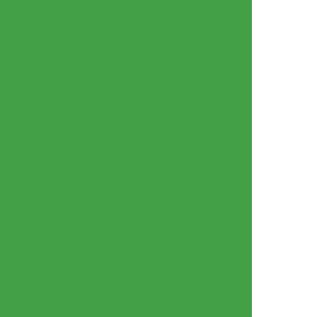
metálica
Fábrica de galpão metálico
uras metálicas
Fabricante de mezanino
s metálicos
Fornecedor de estrutura metálica
Galpão estrutura metálica preço m2
ões
Instalação de estrutura metálica
piso wall
Mezanino metalico galpao
ra escritório
Mezaninos metálicos
 estrutura metálica para telhado
utura metálica
Pipe rack industrial
etálica
Preço mão de obra estrutura metálica
lica valor
Projeto para quadra de esportes