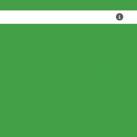
Cobertura em estrutura metálica
Cobertura metálica 2 águas
Comprar estrutura metálica
Construção de quadras esp
Custo construção estrutura metálica
Custo estrutura met
Custo galpão estrutura metálica
Custo obra estrutura 
Empresa de galpão estrutura metálica
Empresa de mez
Empresa de montagem de estrutura metáli
Empresas de fabricação de estrutura metálica
Escada est
Estrutura metálica 2 águas
Estrutura metálica cobe
Estrutura metálica de obras
Estrutura metálica duas
Estrutura metálica em marquise
Estrutura metálica em sp