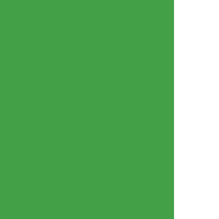
alação
Estrutura metalica mezanino
arracão
Estrutura metálica para cobertura
rutura metálica para galpão industrial
etálica para reforço estrutural
rutura metalica para telhado preço
rela
Estrutura metálica pilares e vigas
portões
Estrutura metálica preço
or metro
Estrutura metálica quanto custa
encial garagem
Estrutura metálica shed
 água
Estrutura metálica telhado garagem
uma agua
Estrutura metalica valor
Execução de quadra poliesportiva